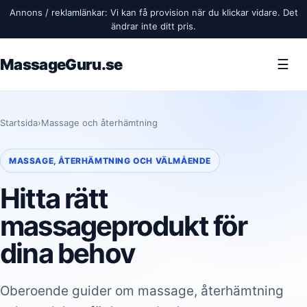
Annons / reklamlänkar: Vi kan få provision när du klickar vidare. Det
ändrar inte ditt pris.
MassageGuru.se
☰
Startsida
›
Massage och återhämtning
MASSAGE, ÅTERHÄMTNING OCH VÄLMÅENDE
Hitta rätt
massageprodukt för
dina behov
Oberoende guider om massage, återhämtning