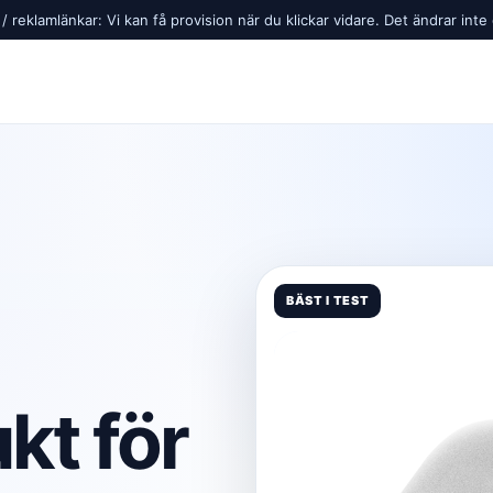
 reklamlänkar: Vi kan få provision när du klickar vidare. Det ändrar inte d
BÄST I TEST
t för