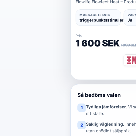
Flowlife Flowfeet Heat – Pro
MASSAGETEKNIK
VAR
triggerpunktsstimulering
Ja
Pris
1 600 SEK
1 999 SE
Så bedöms valen
Tydliga jämförelser.
Vi 
1
ett ställe.
Saklig vägledning.
Inneh
2
utan onödigt säljspråk.