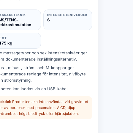
ASSAGETEKNIK
INTENSITETSNIVEAUER
MS/TENS-
6
ektrostimulation
ÆGT
.175 kg
e massagetyper och sex intensitetsnivåer ger
era dokumenterade inställningsalternativ.
us-, minus-, ström- och M-knappar ger
kumenterade reglage för intensitet, nivåbyte
h strömstyrning.
heten kan laddas via en USB-kabel.
ckdel:
Produkten ska inte användas vid graviditet
ler av personer med pacemaker, AICD, djup
ntrombos, högt blodtryck eller hjärtsjukdom.