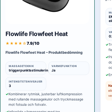
M
E
el
Flowlife Flowfeet Heat
V
0
7.9/10
★★★★
☆
Tr
fl
Flowlife Flowfeet Heat – Produktbedömning
Pl
do
MASSAGETEKNIK
VARMEFUNKTION
oc
triggerpunktsstimulering
Ja
En
INTENSITETSNIVEAUER
Na
3
el
Kombinerar rytmisk, justerbar luftkompression
ve
med rullande massagekulor och tryckmassage
mot fotsula och fotvalv.
Infraröda värmepaneler med tre