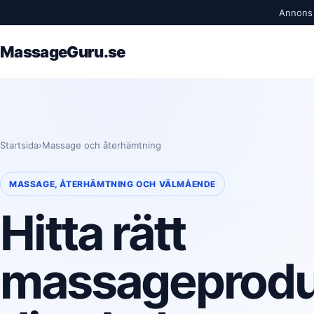
Annons /
MassageGuru.se
Startsida
›
Massage och återhämtning
MASSAGE, ÅTERHÄMTNING OCH VÄLMÅENDE
Hitta rätt
massageproduk