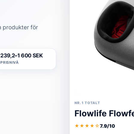
 produkter för
239,2–1 600 SEK
PRISNIVÅ
NR. 1 TOTALT
Flowlife Flowf
7.9/10
★★★★
☆