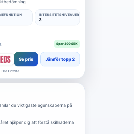
duktbedömning
MEFUNKTION
INTENSITETSNIVEAUER
3
Spar 399 SEK
K
Se pris
Jämför topp 2
Hos Flowlife
samlar de viktigaste egenskaperna på
ållet hjälper dig att förstå skillnaderna