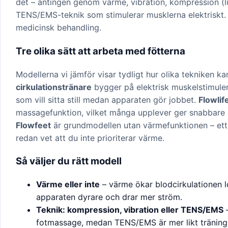
det – antingen genom värme, vibration, kompression (
TENS/EMS-teknik som stimulerar musklerna elektriskt. M
medicinsk behandling.
Tre olika sätt att arbeta med fötterna
Modellerna vi jämför visar tydligt hur olika tekniken ka
cirkulationstränare
bygger på elektrisk muskelstimuler
som vill sitta still medan apparaten gör jobbet.
Flowlif
massagefunktion, vilket många upplever ger snabbare 
Flowfeet
är grundmodellen utan värmefunktionen – ett e
redan vet att du inte prioriterar värme.
Så väljer du rätt modell
Värme eller inte
– värme ökar blodcirkulationen 
apparaten dyrare och drar mer ström.
Teknik: kompression, vibration eller TENS/EMS
–
fotmassage, medan TENS/EMS är mer likt träning