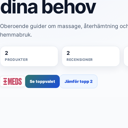
dina behov
Oberoende guider om massage, återhämtning och
hemmabruk.
2
2
PRODUKTER
RECENSIONER
Se toppvalet
Jämför topp 2