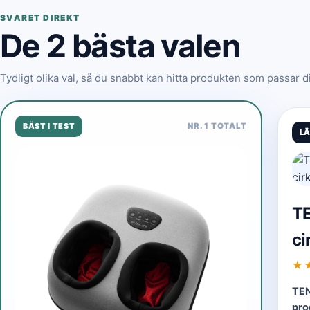
SVARET DIREKT
De 2 bästa valen
Tydligt olika val, så du snabbt kan hitta produkten som passar d
BÄST I TEST
NR. 1 TOTALT
LÄ
TE
ci
★
TEN
pr