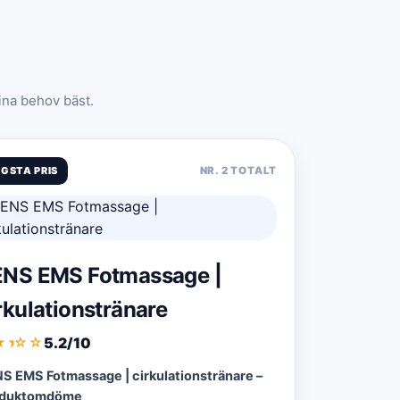
ina behov bäst.
GSTA PRIS
NR. 2 TOTALT
NS EMS Fotmassage |
rkulationstränare
5.2/10
★
★
☆☆
S EMS Fotmassage | cirkulationstränare –
oduktomdöme