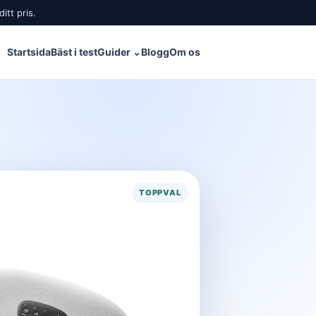
itt pris.
Startsida
Bäst i test
Guider
⌄
Blogg
Om os
TOPPVAL