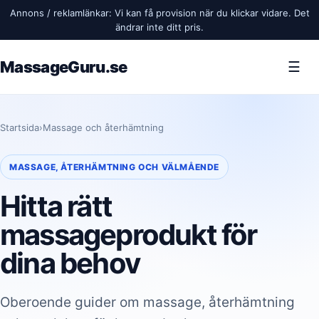
Annons / reklamlänkar: Vi kan få provision när du klickar vidare. Det
ändrar inte ditt pris.
MassageGuru.se
☰
Startsida
›
Massage och återhämtning
MASSAGE, ÅTERHÄMTNING OCH VÄLMÅENDE
Hitta rätt
massageprodukt för
dina behov
Oberoende guider om massage, återhämtning