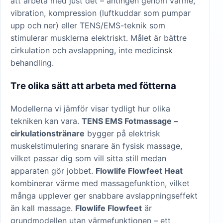
att arbeta med just det – antingen genom värme,
vibration, kompression (luftkuddar som pumpar
upp och ner) eller TENS/EMS-teknik som
stimulerar musklerna elektriskt. Målet är bättre
cirkulation och avslappning, inte medicinsk
behandling.
Tre olika sätt att arbeta med fötterna
Modellerna vi jämför visar tydligt hur olika
tekniken kan vara.
TENS EMS Fotmassage –
cirkulationstränare
bygger på elektrisk
muskelstimulering snarare än fysisk massage,
vilket passar dig som vill sitta still medan
apparaten gör jobbet.
Flowlife Flowfeet Heat
kombinerar värme med massagefunktion, vilket
många upplever ger snabbare avslappningseffekt
än kall massage.
Flowlife Flowfeet
är
grundmodellen utan värmefunktionen – ett