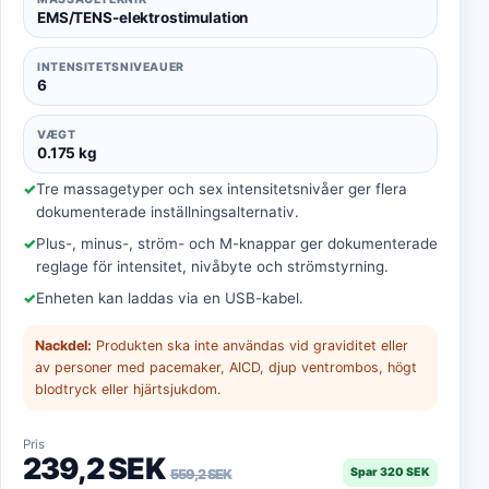
EMS/TENS-elektrostimulation
INTENSITETSNIVEAUER
6
VÆGT
0.175 kg
Tre massagetyper och sex intensitetsnivåer ger flera
dokumenterade inställningsalternativ.
Plus-, minus-, ström- och M-knappar ger dokumenterade
reglage för intensitet, nivåbyte och strömstyrning.
Enheten kan laddas via en USB-kabel.
Nackdel:
Produkten ska inte användas vid graviditet eller
av personer med pacemaker, AICD, djup ventrombos, högt
blodtryck eller hjärtsjukdom.
Pris
239,2 SEK
Spar 320 SEK
559,2 SEK