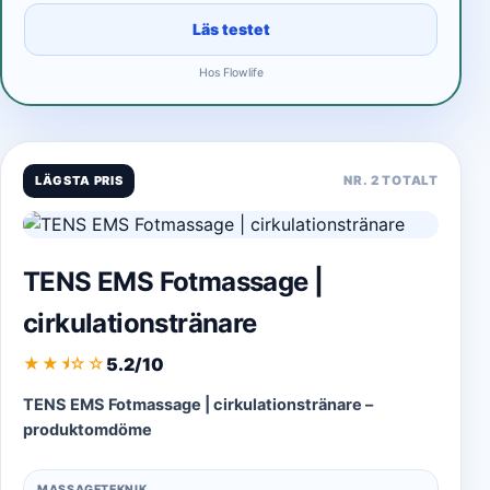
Läs testet
Hos Flowlife
LÄGSTA PRIS
NR. 2 TOTALT
TENS EMS Fotmassage |
cirkulationstränare
5.2/10
★★
★
☆☆
TENS EMS Fotmassage | cirkulationstränare –
produktomdöme
MASSAGETEKNIK