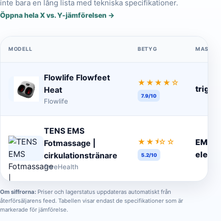
inte bara en lång lista med tekniska specifikationer.
Öppna hela X vs. Y-jämförelsen →
MODELL
BETYG
MASSAG
Flowlife Flowfeet
★★★★
☆
trigge
Heat
7.9/10
Flowlife
TENS EMS
★
★★
☆☆
EMS/
Fotmassage |
elektr
cirkulationstränare
5.2/10
SweHealth
Om siffrorna:
Priser och lagerstatus uppdateras automatiskt från
återförsäljarens feed. Tabellen visar endast de specifikationer som är
markerade för jämförelse.