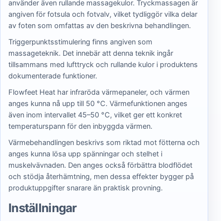
använder även rullande massagekulor. Tryckmassagen är
angiven för fotsula och fotvalv, vilket tydliggör vilka delar
av foten som omfattas av den beskrivna behandlingen.
Triggerpunktsstimulering finns angiven som
massageteknik. Det innebär att denna teknik ingår
tillsammans med lufttryck och rullande kulor i produktens
dokumenterade funktioner.
Flowfeet Heat har infraröda värmepaneler, och värmen
anges kunna nå upp till 50 °C. Värmefunktionen anges
även inom intervallet 45–50 °C, vilket ger ett konkret
temperaturspann för den inbyggda värmen.
Värmebehandlingen beskrivs som riktad mot fötterna och
anges kunna lösa upp spänningar och stelhet i
muskelvävnaden. Den anges också förbättra blodflödet
och stödja återhämtning, men dessa effekter bygger på
produktuppgifter snarare än praktisk provning.
Inställningar