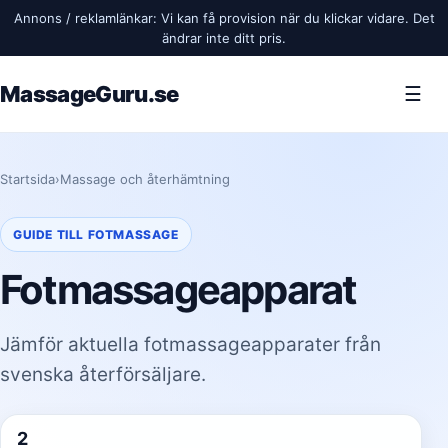
Annons / reklamlänkar: Vi kan få provision när du klickar vidare. Det
ändrar inte ditt pris.
MassageGuru.se
☰
Startsida
›
Massage och återhämtning
GUIDE TILL FOTMASSAGE
Fotmassageapparat
Jämför aktuella fotmassageapparater från
svenska återförsäljare.
2