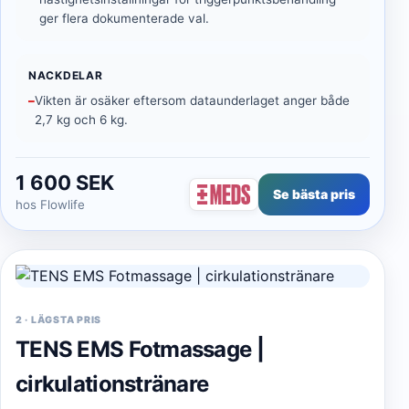
ger flera dokumenterade val.
NACKDELAR
Vikten är osäker eftersom dataunderlaget anger både
2,7 kg och 6 kg.
1 600 SEK
Se bästa pris
hos Flowlife
2
·
LÄGSTA PRIS
TENS EMS Fotmassage |
cirkulationstränare