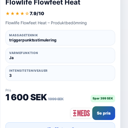
Flowlife Flowfeet Heat
7.9/10
★★★★
☆
Flowlife Flowfeet Heat – Produktbedömning
MASSAGETEKNIK
triggerpunktsstimulering
VARMEFUNKTION
Ja
INTENSITETSNIVEAUER
3
Pris
1 600 SEK
Spar 399 SEK
1 999 SEK
Se pris